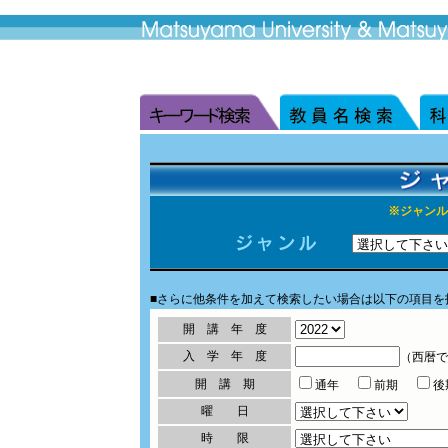
※ジャンル
■さらに他条件を加えて検索したい場合は以下の項目を
開 講 年 度
入 学 年 度
（西暦で
開 講 期
通年
前期
曜 日
時 限