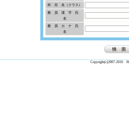
科 目 名（クラス）
教 員 漢 字 氏
名
教 員 カ ナ 氏
名
Copyright(c)2007-2016 Ma