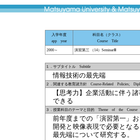
入学年度
科目名（クラス）
app year
Course Title
2000～
演習第三 （14）SeminarⅢ
１．サブタイトル Subtitle
情報技術の最先端
２．関連する教育諸方針 Course-Related Policies; Diplom
【思考力】企業活動に伴う諸
できる
３．授業科目のテーマと目的 Theme of the Course
前年度までの「演習第一」お
開発と映像表現で必要とな
最先端について研究する。