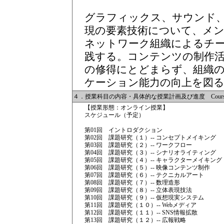
グラフィックス、サウンド
現の要素技術について、メン
ネットワーク組織によるチ
践する。コンテンツの制作
の修得にとどまらず、組織
ケーション能力の向上を図
４．授業科目の内容・具体的な授業計画及び進度 Course Descr
【授業形態：オンライン授業】
スケジュール（予定）
第01回 イントロダクション
第02回 課題研究（１）-- コンセプトメイキング
第03回 課題研究（２）-- ワークフロー
第04回 課題研究（３）-- シナリオライティング
第05回 課題研究（４）-- キャラクターメイキング
第06回 課題研究（５）-- 映像コンテンツ制作
第07回 課題研究（６）-- テクニカルアート
第08回 課題研究（７）-- 数理造形
第09回 課題研究（８）-- 立体表現技法
第10回 課題研究（９）-- 仮想現実システム
第11回 課題研究（１０）-- Webメディア
第12回 課題研究（１１）-- SNS情報拡散
第13回 課題研究（１２）-- 広報戦略