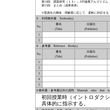
第14回 課題研究（１３）-- API連携アルゴリズム
第15回 まとめ（成果発表）
※受講生の興味・理解度に応じて、柔軟に対応する
５．利用教科書 Textbook(s)
書名
出版社
No.
(Title)
(Publisher)
1
2
６．参考書 Reference Book(s)
書名
出版社
No.
(Title)
(Publisher)
1
2
3
4
5
※教科書・参考書以外の資料 Materials other than textbo
初回授業時（イントロダク
具体的に指示する。