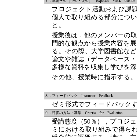
７．準備学習（予習・復習） Expected Work outside o
プロジェクト活動および課
個人で取り組める部分につ
と。
授業後は，他のメンバーの
門的な観点から授業内容を
る。その際、大学図書館など
論文や雑誌（データベース
多様な資料を収集し学びを
その他、授業時に指示する。
８．フィードバック Instructor Feedback
ゼミ形式でフィードバック
９．評価の方法・基準 Criteria for Evaluation
受講態度（50％），プロジ
ミにおける取り組みで得ら