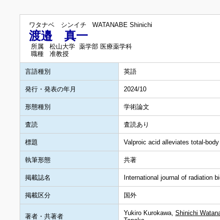
ワタナベ シンイチ
WATANABE Shinichi
渡邉 真一
所属
松山大学 薬学部 医療薬学科
職種
准教授
言語種別
英語
発行・発表の年月
2024/10
形態種別
学術論文
査読
査読あり
標題
Valproic acid alleviates total-body
執筆形態
共著
掲載誌名
International journal of radiation b
掲載区分
国外
Yukiro Kurokawa,
Shinichi Watan
著者・共著者