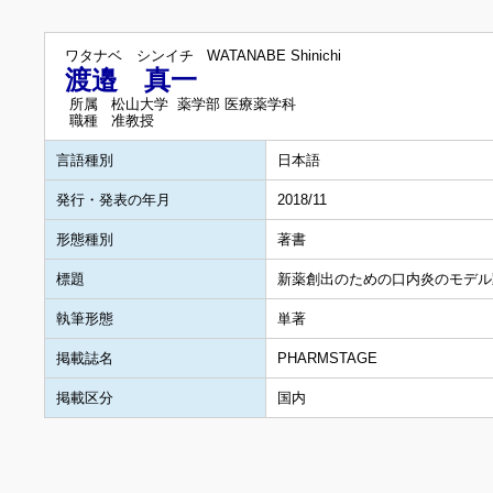
ワタナベ シンイチ
WATANABE Shinichi
渡邉 真一
所属
松山大学 薬学部 医療薬学科
職種
准教授
言語種別
日本語
発行・発表の年月
2018/11
形態種別
著書
標題
新薬創出のための口内炎のモデル
執筆形態
単著
掲載誌名
PHARMSTAGE
掲載区分
国内