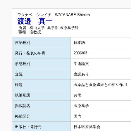
ワタナベ シンイチ
WATANABE Shinichi
渡邉 真一
所属
松山大学 薬学部 医療薬学科
職種
准教授
言語種別
日本語
発行・発表の年月
2006/03
形態種別
学術論文
査読
査読あり
標題
医薬品と食物繊維との相互作用 －I
執筆形態
共著
掲載誌名
医療薬学
掲載区分
国内
出版社・発行元
日本医療薬学会