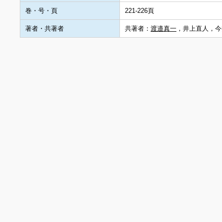
巻・号・頁
221-226頁
著者・共著者
共著者：
渡邉真一
，井上直人，今