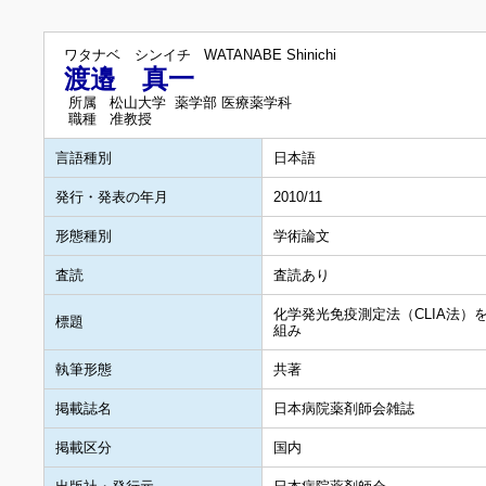
ワタナベ シンイチ
WATANABE Shinichi
渡邉 真一
所属
松山大学 薬学部 医療薬学科
職種
准教授
言語種別
日本語
発行・発表の年月
2010/11
形態種別
学術論文
査読
査読あり
化学発光免疫測定法（CLIA法
標題
組み
執筆形態
共著
掲載誌名
日本病院薬剤師会雑誌
掲載区分
国内