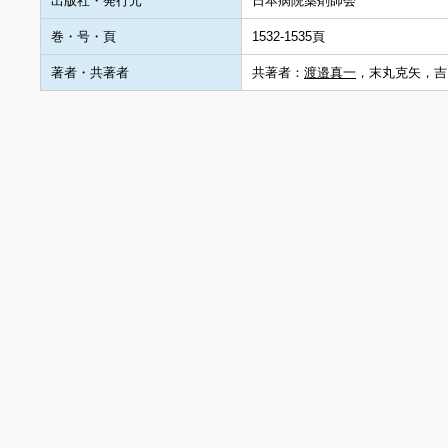
出版社・発行元
日本病院薬剤師会
巻・号・頁
1532-1535頁
著者・共著者
共著者：
渡邉真一
，末丸克矢，吉