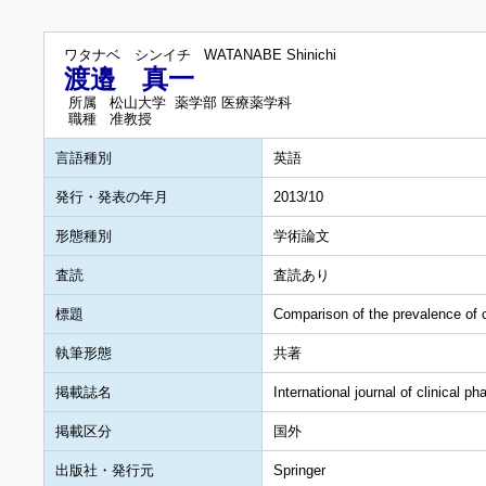
ワタナベ シンイチ
WATANABE Shinichi
渡邉 真一
所属
松山大学 薬学部 医療薬学科
職種
准教授
言語種別
英語
発行・発表の年月
2013/10
形態種別
学術論文
査読
査読あり
標題
Comparison of the prevalence of 
執筆形態
共著
掲載誌名
International journal of clinical p
掲載区分
国外
出版社・発行元
Springer