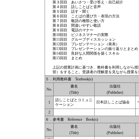
第３回目 あいさつ・受け答え・自己紹介
第４回目 話しことばと音声
第５回目 話す・聞く
第６回目 ことばの選び方・表現の方法
第７回目 敬語の種類と使い方
第８回目 間違いやすい敬語
第９回目 電話のマナー
第10回目 ビジネスマナーの実際
第11回目 グループディスカッション
第12回目 プレゼンテーション（発表）
第13回目 プレゼンテーションの振り返りとまとめ
第14回目 良好な人間関係を築くスキル
第15回目 まとめ
上記の授業計画に基づき、教科書を利用しながら授
習）をすること。受講者の理解度を見ながら授業を
５．利用教科書 Textbook(s)
書名
出版社
No.
(Title)
(Publisher)
話しことばとコミュニ
日本話しことば協会
1
ケーション
2
６．参考書 Reference Book(s)
書名
出版社
No.
(Title)
(Publisher)