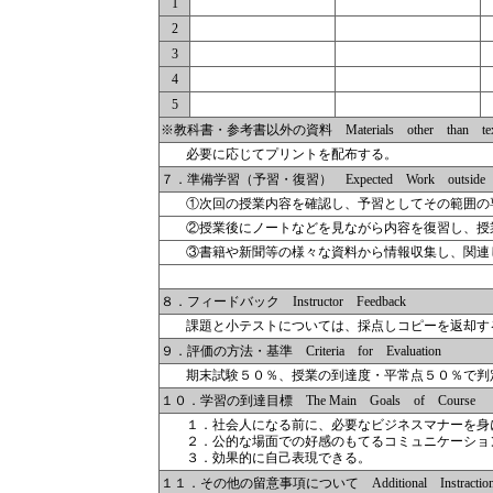
1
2
3
4
5
※教科書・参考書以外の資料 Materials other than textbo
必要に応じてプリントを配布する。
７．準備学習（予習・復習） Expected Work outside o
①次回の授業内容を確認し、予習としてその範囲の
②授業後にノートなどを見ながら内容を復習し、授
③書籍や新聞等の様々な資料から情報収集し、関連
８．フィードバック Instructor Feedback
課題と小テストについては、採点しコピーを返却す
９．評価の方法・基準 Criteria for Evaluation
期末試験５０％、授業の到達度・平常点５０％で判
１０．学習の到達目標 The Main Goals of Course
１．社会人になる前に、必要なビジネスマナーを身
２．公的な場面での好感のもてるコミュニケーショ
３．効果的に自己表現できる。
１１．その他の留意事項について Additional Instractions 