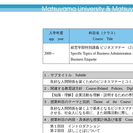
入学年度
科目名（クラス）
app year
Course Title
経営学部特別講義 ビジネスマナー （2
2000～
Specific Topics of Business Administration :
Business Etiquette
１．サブタイトル Subtitle
良好な人間関係を築くためのビジネスマナーとコミ
２．関連する教育諸方針 Course-Related Policies; Diplom
【知識・理解】企業活動を理解・説明するための専
３．授業科目のテーマと目的 Theme of the Course
良好な人間関係を築く上で基本となるビジネスマナ
させる。社会人になる前に、また就職活動に際し、
４．授業科目の内容・具体的な授業計画及び進度 Course Descr
第１回目 イントロダクション
第２回目 話しことばについて