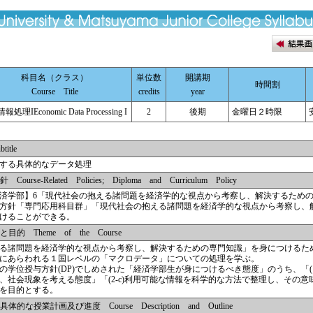
科目名（クラス）
単位数
開講期
時間割
Course Title
credits
year
処理IEconomic Data Processing I
2
後期
金曜日２時限
tle
する具体的なデータ処理
e-Related Policies; Diploma and Curriculum Policy
済学部】6「現代社会の抱える諸問題を経済学的な視点から考察し、解決するため
方針「専門応用科目群」「現代社会の抱える諸問題を経済学的な視点から考察し、
けることができる。
 Theme of the Course
る諸問題を経済学的な視点から考察し、解決するための専門知識」を身につけるた
にあらわれる１国レベルの「マクロデータ」についての処理を学ぶ。
学位授与方針(DP)でしめされた「経済学部生が身につけるべき態度」のうち、「(1
、社会現象を考える態度」「(2-c)利用可能な情報を科学的な方法で整理し、その意
を目的とする。
授業計画及び進度 Course Description and Outline