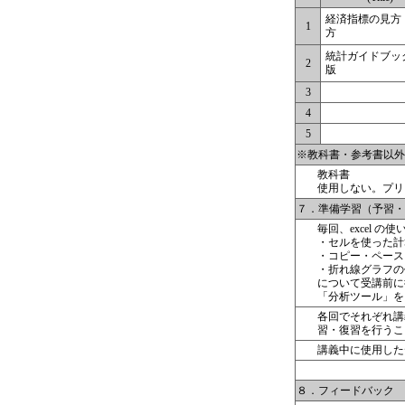
経済指標の見方
1
方
統計ガイドブッ
2
版
3
4
5
※教科書・参考書以外の資料 Ma
教科書
使用しない。プリ
７．準備学習（予習・復習） 
毎回、excel 
・セルを使った計
・コピー・ペース
・折れ線グラフの
について受講前に
「分析ツール」を
各回でそれぞれ講
習・復習を行うこ
講義中に使用した
８．フィードバック Instr