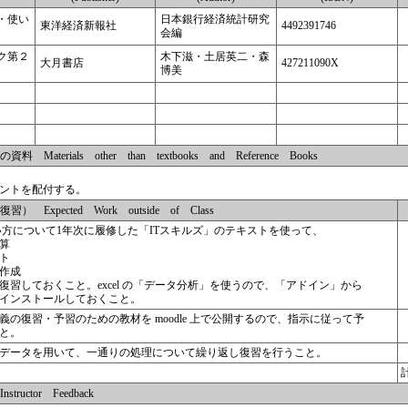
・使い
日本銀行経済統計研究
東洋経済新報社
4492391746
会編
ク第２
木下滋・土居英二・森
大月書店
427211090X
博美
terials other than textbooks and Reference Books
ントを配付する。
Expected Work outside of Class
の使い方について1年次に履修した「ITスキルズ」のテキストを使って、
算
ト
作成
復習しておくこと。excel の「データ分析」を使うので、「アドイン」から
インストールしておくこと。
義の復習・予習のための教材を moodle 上で公開するので、指示に従って予
と。
データを用いて、一通りの処理について繰り返し復習を行うこと。
uctor Feedback