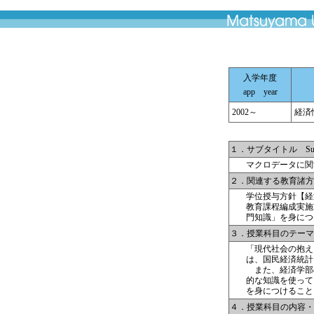
入学年度
app year
2002～
経済情報
１．サブタイトル Subti
マクロデータに関
２．関連する教育諸方針 Cours
学位授与方針【経
教育課程編成実施
門知識」を身につ
３．授業科目のテーマと目的
「現代社会の抱え
は、国民経済統計
また、経済学部の
的な知識を使って
を身につけること
４．授業科目の内容・具体的な