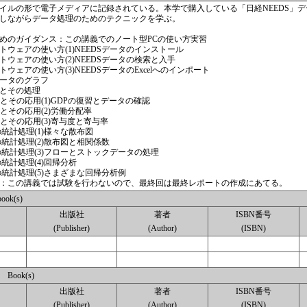
イルの形で電子メディアに記録されている。本学で購入している「日経NEEDS」
しながらデータ処理のためのテクニックを学ぶ。
めのガイダンス：この講義でのノート型PCの使い方実習
ウェアの使い方(1)NEEDSデータのインストール
ウェアの使い方(2)NEEDSデータの検索と入手
ウェアの使い方(3)NEEDSデータのExcelへのインポート
ータのグラフ
とその処理
とその応用(1)GDPの復習とデータの確認
とその応用(2)労働分配率
とその応用(3)寄与度と寄与率
統計処理(1)様々な散布図
統計処理(2)散布図と相関係数
の統計処理(3)フローとストックデータの処理
統計処理(4)回帰分析
の統計処理(5)さまざまな回帰分析例
：この講義では試験を行わないので、最終回は最終レポートの作成にあてる。
ok(s)
出版社
著者
ISBN番号
(Publisher)
(Author)
(ISBN)
Book(s)
出版社
著者
ISBN番号
(Publisher)
(Author)
(ISBN)