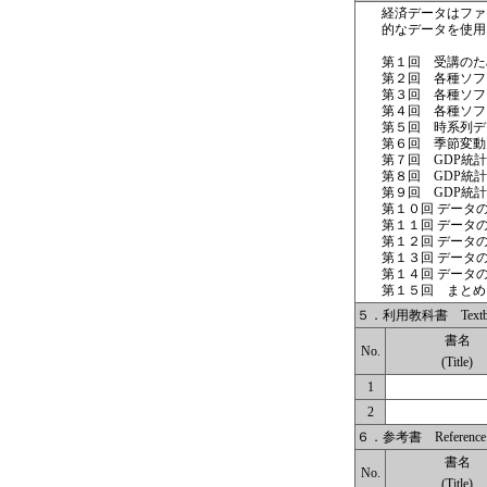
経済データはファ
的なデータを使用
第１回 受講のた
第２回 各種ソフト
第３回 各種ソフト
第４回 各種ソフト
第５回 時系列デ
第６回 季節変動
第７回 GDP統計
第８回 GDP統計
第９回 GDP統計
第１０回 データの
第１１回 データの
第１２回 データ
第１３回 データの
第１４回 データ
第１５回 まとめ
５．利用教科書 Textbo
書名
No.
(Title)
1
2
６．参考書 Reference 
書名
No.
(Title)