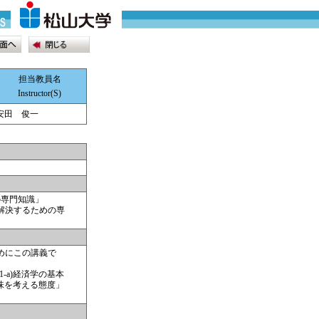
担当教員名
Instructor(S)
安田 俊一
の専門知識」
解決するための専
めにこの講義で
-a)経済学の基本
味を考える態度」