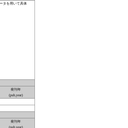
データを用いて具体
発刊年
(pub,year)
発刊年
(pub,year)