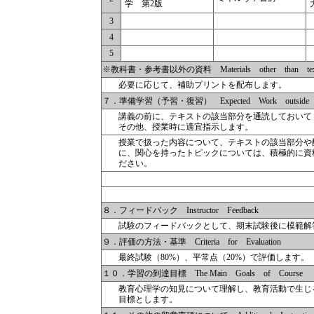
学 第2版
3
4
5
※教科書・参考書以外の資料 Materials other than textbo
必要に応じて、補助プリントを配布します。
７．準備学習（予習・復習） Expected Work outside o
講義の前に、テキストの該当部分を通読しておいて
その他、授業時に適宜指示します。
授業で扱った内容について、テキストの該当部分や
に、関心を持ったトピックについては、積極的に資
ださい。
８．フィードバック Instructor Feedback
試験のフィードバックとして、期末試験後に模範解答
９．評価の方法・基準 Criteria for Evaluation
最終試験（80%）、平常点（20%）で評価します。
１０．学習の到達目標 The Main Goals of Course
教育心理学の知見について理解し、教育活動で生じ
目標とします。