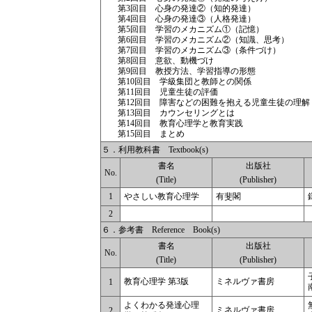
第3回目 心身の発達②（知的発達）
第4回目 心身の発達③（人格発達）
第5回目 学習のメカニズム①（記憶）
第6回目 学習のメカニズム②（知識、思考）
第7回目 学習のメカニズム③（条件づけ）
第8回目 意欲、動機づけ
第9回目 教授方法、学習指導の形態
第10回目 学級集団と教師との関係
第11回目 児童生徒の評価
第12回目 障害などの困難を抱える児童生徒の理解
第13回目 カウンセリングとは
第14回目 教育心理学と教育実践
第15回目 まとめ
５．利用教科書 Textbook(s)
書名
出版社
No.
(Title)
(Publisher)
1
やさしい教育心理学
有斐閣
2
６．参考書 Reference Book(s)
書名
出版社
No.
(Title)
(Publisher)
教育心理学 第3版
ミネルヴァ書房
1
よくわかる発達心理
ミネルヴァ書房
2