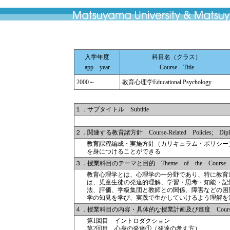
入学年度
科目名（クラス）
app year
Course Title
2000～
教育心理学Educational Psychology
１．サブタイトル Subtitle
２．関連する教育諸方針 Course-Related Policies; Diplom
教育課程編成・実施方針（カリキュラム・ポリシー
を身につけることができる
３．授業科目のテーマと目的 Theme of the Course
教育心理学とは、心理学の一分野であり、特に教育
は、児童生徒の発達的理解、学習・思考・知能・記
法、評価、学級集団と教師との関係、障害などの困
学の知見を学び、実践で生かしていけるよう理解を
４．授業科目の内容・具体的な授業計画及び進度 Course Descr
第1回目 イントロダクション
第2回目 心身の発達①（発達の考え方）