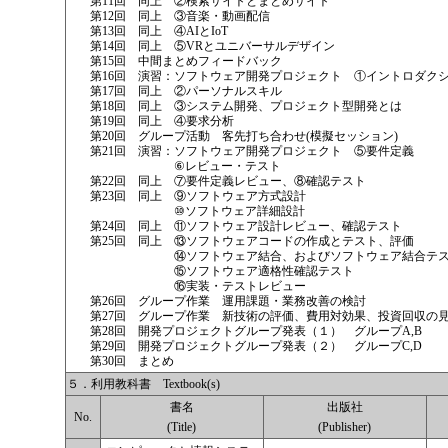
第11回 同上 ②検索サイトとまとめサイト
第12回 同上 ③音楽・動画配信
第13回 同上 ④AIとIoT
第14回 同上 ⑤VRとユニバーサルデザイン
第15回 中間まとめフィードバック
第16回 演習：ソフトウェア開発プロジェクト ①イントロダク
第17回 同上 ②パーソナルスキル
第18回 同上 ③システム開発、プロジェクト型開発とは
第19回 同上 ④要求分析
第20回 グループ活動 客先打ち合わせ(模擬セッション)
第21回 演習：ソフトウェア開発プロジェクト ⑤要件定義
⑥レビュー・テスト
第22回 同上 ⑦要件定義レビュー、⑧確認テスト
第23回 同上 ⑨ソフトウェア方式設計
⑩ソフトウェア詳細設計
第24回 同上 ⑪ソフトウェア設計レビュー、確認テスト
第25回 同上 ⑬ソフトウェアコードの作成とテスト、評価
⑭ソフトウェア結合、およびソフトウェア結合テス
⑮ソフトウェア適格性確認テスト
⑯実装・テストレビュー
第26回 グループ作業 運用課題・業務改善の検討
第27回 グループ作業 新技術の評価、費用対効果、投資回収の
第28回 開発プロジェクトグループ発表（１） グループA,B
第29回 開発プロジェクトグループ発表（２） グループC,D
第30回 まとめ
５．利用教科書 Textbook(s)
書名
出版社
No.
(Title)
(Publisher)