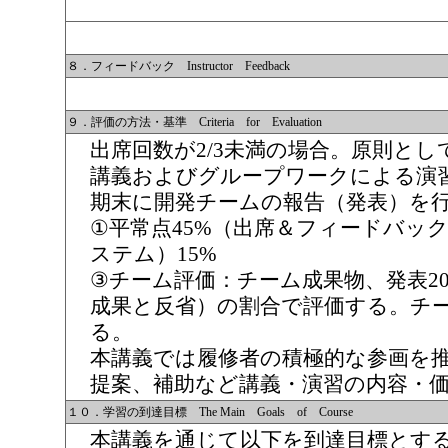
８．フィードバック Instructor Feedback
９．評価の方法・基準 Criteria for Evaluation
出席回数が2/3未満の場合。原則と
講義およびグループワークによる演
期末に開発チームの報告（発表）を
①平常点45%（出席＆フィードバッ
ステム）15%
③チーム評価：チーム成果物、発表2
成果と反省）の割合で評価する。チ
る。
本講義では履修者の積極的な参画を
提案、補助など講義・演習の内容・
１０．学習の到達目標 The Main Goals of Course
本講義を通じて以下を到達目標とす