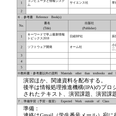
コンピュータと情報システ
サイエンス社
草
1
ム
2
６．参考書 Reference Book(s)
書名
出版社
No.
(Title)
(Publisher)
キーワードで学ぶ最新情報
日経BP社
辰
1
トピックス2018
小
ソフトウェア開発
オーム社
2
二
3
4
5
※教科書・参考書以外の資料 Materials other than textbooks and Ref
演習ほか、関連資料を配布する。
後半は情報処理推進機構(IPA)の
されたテキスト、演習課題、演習課
７．準備学習（予習・復習） Expected Work outside of Class
準備：
連絡はGmail（学生番号メール）宛