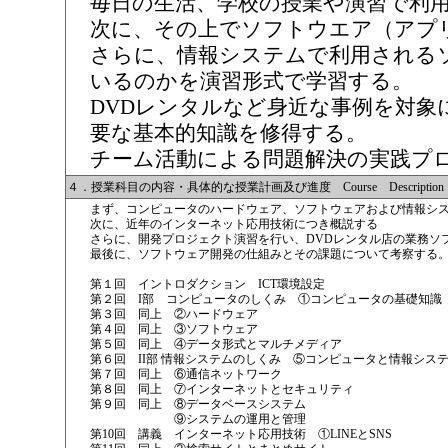
毎日の生活、学校の授業や演習で利
次に、その上でソフトウエア（アプ
さらに、情報システムで利用される
いるのかを演習形式で学習する。
DVDレンタルなど身近な事例を対象
要な基本的知識を修得する。
チーム活動による問題解決の実践プ
４．授業科目の内容・具体的な授業計画及び進度 Course Description an
まず、コンピュータのハードウェア、ソフトウェアおよび情報シ
次に、近年のインターネット応用技術につき概説する
さらに、開発プロジェクト演習を行い、DVDレンタル店の業務ソ
最後に、ソフトウェア開発の仕組みとその課題について考察する
第１回 イントロダクション ICT環境設定
第２回 I部 コンピュータのしくみ ①コンピュータの基礎知識
第３回 同上 ②ハードウェア
第４回 同上 ③ソフトウェア
第５回 同上 ④データ形式とマルチメディア
第６回 II部 情報システムのしくみ ⑤コンピュータと情報シス
第７回 同上 ⑥通信ネットワーク
第８回 同上 ⑦インターネットとセキュリティ
第９回 同上 ⑧データベースシステム
⑨システムの運用と管理
第10回 講義 インターネット応用技術 ①LINEとSNS