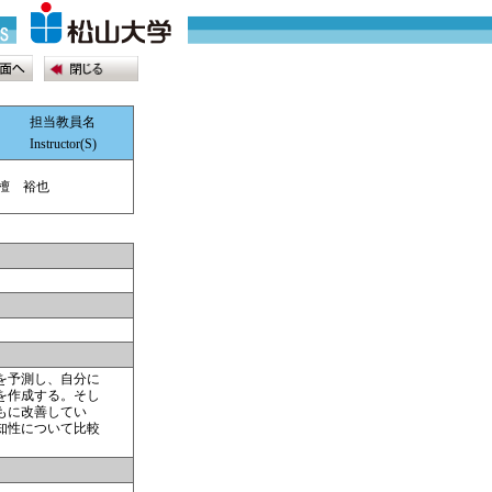
担当教員名
Instructor(S)
檀 裕也
を予測し、自分に
を作成する。そし
もに改善してい
知性について比較