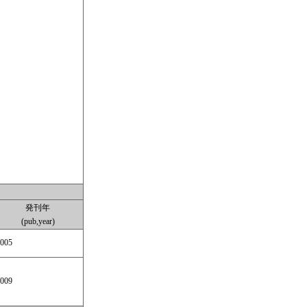
発刊年
(pub,year)
005
009