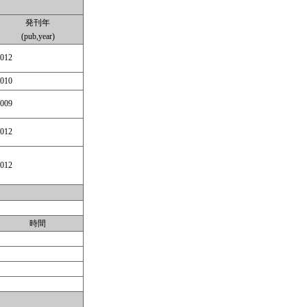
発刊年
(pub,year)
012
010
009
012
012
時間