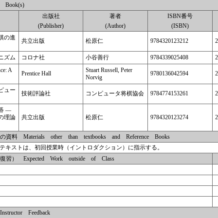
Book(s)
出版社
著者
ISBN番号
(Publisher)
(Author)
(ISBN)
棋の進
共立出版
松原仁
9784320123212
2
ニズム
コロナ社
小谷善行
9784339025408
2
nce: A
Stuart Russell, Peter
Prentice Hall
9780136042594
2
Norvig
ピュー
技術評論社
コンピュータ将棋協会
9784774153261
2
碁 ―
の理論
共立出版
松原仁
9784320123274
2
terials other than textbooks and Reference Books
テキストは、初回授業時（イントロダクション）に指示する。
Expected Work outside of Class
uctor Feedback