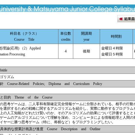
科目名（クラス）
単位数
開講期
時間割
Course Title
credits
year
理論(応用) （2）Applied
金曜日４時限
4
後期
mation Processing
金曜日５時限
tle
ゴリズム
e-Related Policies; Diploma and Curriculum Policy
 Theme of the Course
の思考ゲームは、二人零和有限確定完全情報ゲームに分類されている。相手の行動
を選択するための戦略に関するアルゴリズムを紹介し、実際に動作するプログラム
上の人工知能がどれだけ賢いのか、そのアルゴリズムの効果について評価するとと
ゲームのアルゴリズムについて理解を深め、コンピュータによる情報処理と人間の
イヤーに勝つ思考ゲーム（特に、将棋など）をプログラミングしたい。
授業計画及び進度 Course Description and Outline