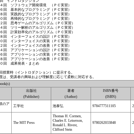
回 イントロダクション
４回 ソフトウェア開発環境 （ＰＣ実習）
６回 基本的なプログラミング（ＰＣ実習）
８回 実践的なプログラミング（ＰＣ実習）
０回 再帰的なプログラミング（ＰＣ実習）
２回 思考ゲームのアルゴリズム（ＰＣ実習）
４回 ツリー解析のアルゴリズム（ＰＣ実習）
６回 計算効率化のアルゴリズム（ＰＣ実習）
８回 インターフェイスの設計（ＰＣ実習）
０回 インターフェイスの実装（ＰＣ実習）
２回 インターフェイスの改善（ＰＣ実習）
４回 アプリケーションの設計（ＰＣ実習）
６回 アプリケーションの実装（ＰＣ実習）
８回 アプリケーションの改善（ＰＣ実習）
０回 成果発表・まとめ
回授業時（イントロダクション）に提示する。
度は、受講者の興味および理解度に応じて柔軟に対応する。
ok(s)
出版社
著者
ISBN番号
(Publisher)
(Author)
(ISBN)
棋のア
工学社
池泰弘
9784777511105
2
Thomas H. Cormen,
Charles E. Leiserson,
The MIT Press
9780262033848
2
Ronald L. Rivest,
Clifford Stein