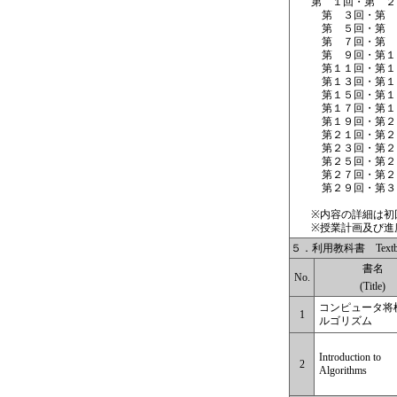
第 １回・第 ２
第 ３回・第 
第 ５回・第 
第 ７回・第 
第 ９回・第１
第１１回・第１
第１３回・第１
第１５回・第１
第１７回・第１
第１９回・第２
第２１回・第２
第２３回・第２
第２５回・第２
第２７回・第２
第２９回・第３
※内容の詳細は初
※授業計画及び進
５．利用教科書 Textbo
書名
No.
(Title)
コンピュータ将
1
ルゴリズム
Introduction to
2
Algorithms