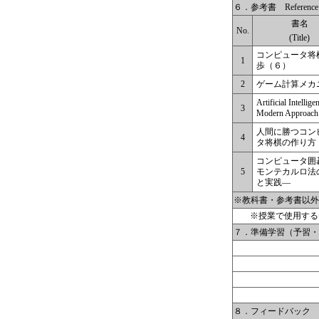
６．参考書 Reference 
書名
No.
(Title)
コンピュータ将
1
歩（６）
2
ゲーム計算メカ
Artificial Intellige
3
Modern Approach
人間に勝つコン
4
タ将棋の作り方
コンピュータ囲
5
モンテカルロ法
と実践―
※教科書・参考書以外の資料 Ma
※授業で使用する
７．準備学習（予習・復習） 
８．フィードバック Instr