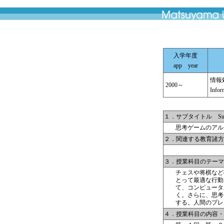
入学年度
app year
情報処
2000～
Infor
１．サブタイトル Subti
思考ゲームのアル
２．関連する教育諸方針 Cours
３．授業科目のテーマと目的
チェスや将棋など
とって最適な行動
て、コンピュータ
く。さらに、思考
する。人間のプレ
４．授業科目の内容・具体的な