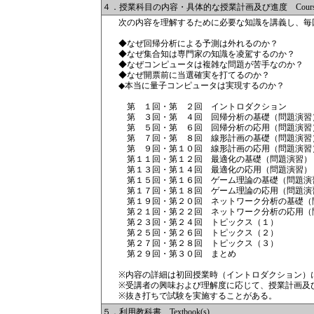
４．授業科目の内容・具体的な授業計画及び進度 Course Descr
次の内容を理解するために必要な知識を講義し、毎
◆なぜ回帰分析による予測は外れるのか？
◆なぜ集合知は専門家の知識を凌駕するのか？
◆なぜコンピュータは複雑な問題が苦手なのか？
◆なぜ開票前に当選確実を打てるのか？
◆本当に量子コンピュータは実現するのか？
第 １回・第 ２回 イントロダクション
第 ３回・第 ４回 回帰分析の基礎（問題演習
第 ５回・第 ６回 回帰分析の応用（問題演習
第 ７回・第 ８回 線形計画の基礎（問題演習
第 ９回・第１０回 線形計画の応用（問題演習
第１１回・第１２回 最適化の基礎（問題演習）
第１３回・第１４回 最適化の応用（問題演習）
第１５回・第１６回 ゲーム理論の基礎（問題演
第１７回・第１８回 ゲーム理論の応用（問題演
第１９回・第２０回 ネットワーク分析の基礎（
第２１回・第２２回 ネットワーク分析の応用（
第２３回・第２４回 トピックス（１）
第２５回・第２６回 トピックス（２）
第２７回・第２８回 トピックス（３）
第２９回・第３０回 まとめ
※内容の詳細は初回授業時（イントロダクション）
※受講者の興味および理解度に応じて、授業計画及
※抜き打ちで試験を実施することがある。
５．利用教科書 Textbook(s)