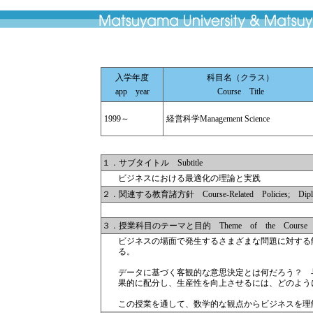
入学年度
科目名（クラス）
app year
Course Title
1999～
経営科学Management Science
１．サブタイトル Subtitle
ビジネスにおける最適化の理論と実践
２．関連する教育諸方針 Course-Related Policies; Diplom
３．授業科目のテーマと目的 Theme of the Course
ビジネスの場面で発生するさまざまな問題に対する
る。
データに基づく客観的な意思決定とは何だろう？ 
果的に配分し、生産性を向上させるには、どのよう
この授業を通して、数学的な観点からビジネスを理