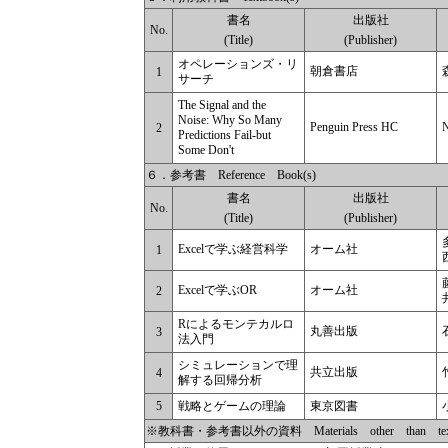
書名
出版社
No.
(Title)
(Publisher)
オペレーションズ・リ
朝倉書店
1
サーチ
The Signal and the
Noise: Why So Many
Penguin Press HC
N
2
Predictions Fail-but
Some Don't
６．参考書 Reference Book(s)
書名
出版社
No.
(Title)
(Publisher)
Excelで学ぶ経営科学
オーム社
1
Excelで学ぶOR
オーム社
2
Rによるモンテカルロ
丸善出版
3
法入門
シミュレーションで理
共立出版
4
解する回帰分析
5
戦略とゲームの理論
東京図書
※教科書・参考書以外の資料 Materials other than textbo