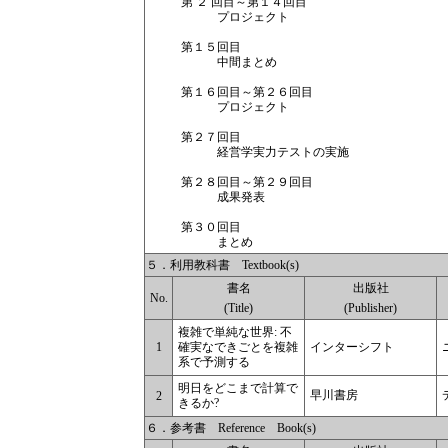
第 ２ 回目～第１４回目
プロジェクト
第１５回目
中間まとめ
第１６回目～第２６回目
プロジェクト
第２７回目
経営学実力テストの実施
第２８回目～第２９回目
成果発表
第３０回目
まとめ
５．利用教科書 Textbook(s)
書名
出版社
No.
(Title)
(Publisher)
複雑で単純な世界: 不
1
確実なできごとを複雑
インターシフト
系で予測する
明日をどこまで計算で
早川書房
2
きるか?
６．参考書 Reference Book(s)