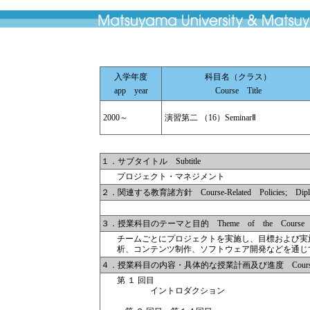
入学年度
科目名（クラス）
app year
Course Title
2000～
演習第二 （16）SeminarⅡ
１．サブタイトル Subtitle
プロジェクト・マネジメント
２．関連する教育諸方針 Course-Related Policies; Diplom
３．授業科目のテーマと目的 Theme of the Course
チームごとにプロジェクトを実施し、目標および実
析、コンテンツ制作、ソフトウェア開発などを通じ
４．授業科目の内容・具体的な授業計画及び進度 Course Descr
第 １ 回目
イントロダクション