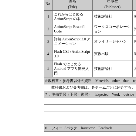
書名
出版社
No.
(Title)
(Publisher)
これからはじめる
技術評論社
1
ActionScript の本
ActionScript Beautifl
ワークスコーポレーシ
2
Code
ョン
詳解 ActionScript 3.0 ア
オライリージャパン
K
3
ニメーション
Flash CS5 / ActionScript
実教出版
4
3.0
Flash ではじめる
5
Android アプリ開発入
技術評論社
門
※教科書・参考書以外の資料 Materials other than textbo
教科書および参考書は、各チームごとに紹介する。
７．準備学習（予習・復習） Expected Work outside o
８．フィードバック Instructor Feedback