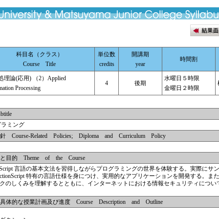
科目名（クラス）
単位数
開講期
時間割
Course Title
credits
year
理論(応用) （2）Applied
水曜日５時限
4
後期
mation Processing
金曜日２時限
tle
プログラミング
e-Related Policies; Diploma and Curriculum Policy
 Theme of the Course
ionScript 言語の基本文法を習得しながらプログラミングの世界を体験する。実際に
ctionScript 特有の言語仕様を身につけ、実用的なアプリケーションを開発する。また、
クのしくみを理解するとともに、インターネットにおける情報セキュリティについ
授業計画及び進度 Course Description and Outline