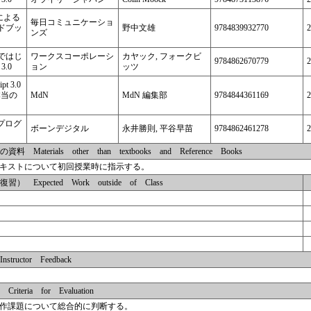
0 による
毎日コミュニケーショ
ドブッ
野中文雄
9784839932770
2
ンズ
ではじ
ワークスコーポレーシ
カヤック, フォークビ
9784862670779
2
 3.0
ョン
ッツ
ipt 3.0
本当の
MdN
MdN 編集部
9784844361169
2
ぶプログ
ボーンデジタル
永井勝則, 平谷早苗
9784862461278
2
terials other than textbooks and Reference Books
キストについて初回授業時に指示する。
Expected Work outside of Class
uctor Feedback
ria for Evaluation
作課題について総合的に判断する。