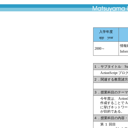
入学年度
app year
情報処
2000～
Infor
１．サブタイトル Subti
ActionScript 
２．関連する教育諸方針 Cours
３．授業科目のテーマと目的
今年度は、 Act
作成することで A
に挙げネットワー
が目的である。
４．授業科目の内容・具体的な
第 １ 回目