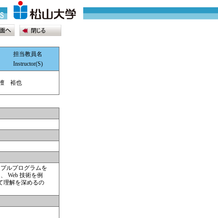
担当教員名
Instructor(S)
檀 裕也
サンプルプログラムを
 Web 技術を例
て理解を深めるの