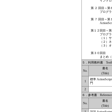
イントロダ
第 ２ 回目～第
プログラミ
第 ７ 回目～第
ActionScr
第１２回目～第
プログラミ
（１）サンプ
（２）ネット
（３）オリジ
第３０回目
まとめ（プレ
５．利用教科書 Textbo
書名
No.
(Title)
標準 ActionScript
1
門
2
６．参考書 Reference 
書名
No.
(Title)
1
詳説 ActionScript