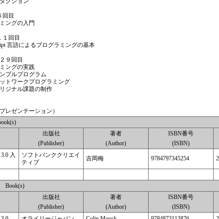
クション
６回目
ングの入門
１１回目
ipt 言語によるプログラミングの基本
２９回目
ングの実践
ルプログラム
ワークプログラミング
ナル課題の制作
ゼンテーション）
ok(s)
出版社
著者
ISBN番号
(Publisher)
(Author)
(ISBN)
 3.0 入
ソフトバンククリエイ
吉岡梅
9784797345254
2
ティブ
Book(s)
出版社
著者
ISBN番号
(Publisher)
(Author)
(ISBN)
 3.0
オライリージャパン
Colin Moock
9784873113876
2