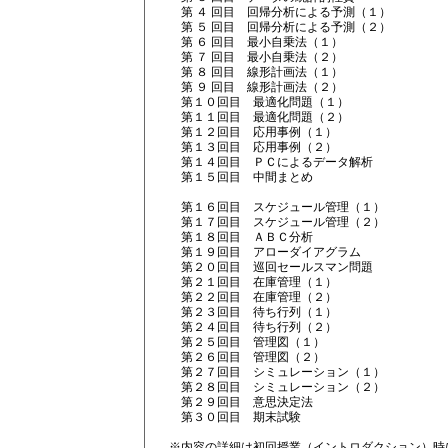
第 ４ 回目 回帰分析による予測（１）
第 ５ 回目 回帰分析による予測（２）
第 ６ 回目 最小自乗法（１）
第 ７ 回目 最小自乗法（２）
第 ８ 回目 線形計画法（１）
第 ９ 回目 線形計画法（２）
第１０回目 最適化問題（１）
第１１回目 最適化問題（２）
第１２回目 応用事例（１）
第１３回目 応用事例（２）
第１４回目 ＰＣによるデータ解析
第１５回目 中間まとめ
第１６回目 スケジュール管理（１）
第１７回目 スケジュール管理（２）
第１８回目 ＡＢＣ分析
第１９回目 アローダイアグラム
第２０回目 巡回セールスマン問題
第２１回目 在庫管理（１）
第２２回目 在庫管理（２）
第２３回目 待ち行列（１）
第２４回目 待ち行列（２）
第２５回目 管理図（１）
第２６回目 管理図（２）
第２７回目 シミュレーション（１）
第２８回目 シミュレーション（２）
第２９回目 意思決定法
第３０回目 期末試験
※内容の詳細は初回授業（イントロダクション）時