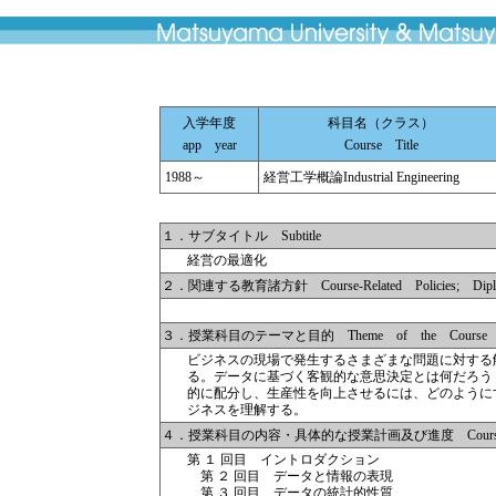
入学年度
科目名（クラス）
app year
Course Title
1988～
経営工学概論Industrial Engineering
１．サブタイトル Subtitle
経営の最適化
２．関連する教育諸方針 Course-Related Policies; Diplom
３．授業科目のテーマと目的 Theme of the Course
ビジネスの現場で発生するさまざまな問題に対する
る。データに基づく客観的な意思決定とは何だろう
的に配分し、生産性を向上させるには、どのように
ジネスを理解する。
４．授業科目の内容・具体的な授業計画及び進度 Course Descr
第 １ 回目 イントロダクション
第 ２ 回目 データと情報の表現
第 ３ 回目 データの統計的性質