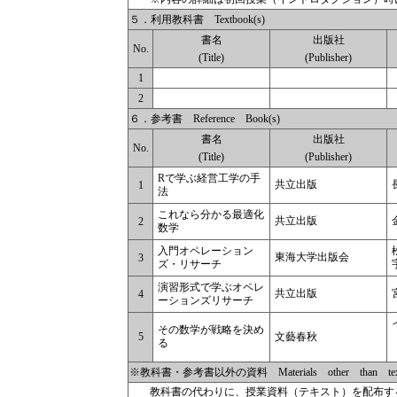
５．利用教科書 Textbook(s)
書名
出版社
No.
(Title)
(Publisher)
1
2
６．参考書 Reference Book(s)
書名
出版社
No.
(Title)
(Publisher)
Rで学ぶ経営工学の手
共立出版
1
法
これなら分かる最適化
共立出版
2
数学
入門オペレーション
東海大学出版会
3
ズ・リサーチ
演習形式で学ぶオペレ
共立出版
4
ーションズリサーチ
その数学が戦略を決め
5
文藝春秋
る
※教科書・参考書以外の資料 Materials other than textbo
教科書の代わりに、授業資料（テキスト）を配布す