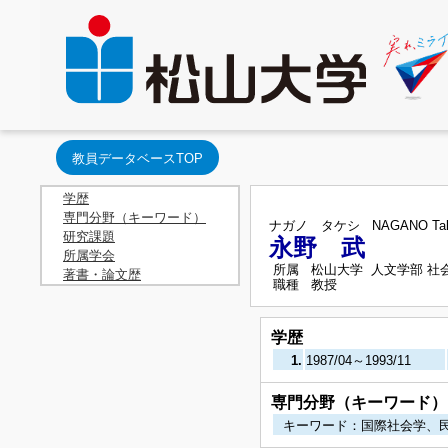
教員データベースTOP
学歴
専門分野（キーワード）
ナガノ タケシ
NAGANO Tak
研究課題
永野 武
所属学会
所属
松山大学 人文学部 社
著書・論文歴
職種
教授
学歴
1.
1987/04～1993/11
専門分野（キーワード）
キーワード：国際社会学、