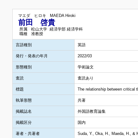
マエダ ヒロキ
MAEDA Hiroki
前田 啓貴
所属
松山大学 経済学部 経済学科
職種
准教授
言語種別
英語
発行・発表の年月
2022/03
形態種別
学術論文
査読
査読あり
標題
The relationship between critical 
執筆形態
共著
掲載誌名
外国語教育論集
掲載区分
国内
著者・共著者
Suda, Y., Oka, H., Maeda, H., & H