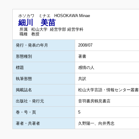
ホソカワ ミナエ
HOSOKAWA Minae
細川 美苗
所属
松山大学 経営学部 経営学科
職種
教授
発行・発表の年月
2008/07
形態種別
著書
標題
感情の人
執筆形態
共訳
掲載誌名
松山大学言語・情報センター叢書
出版社・発行元
音羽書房鶴見書店
巻・号・頁
5
著者・共著者
久野陽一、向井秀忠